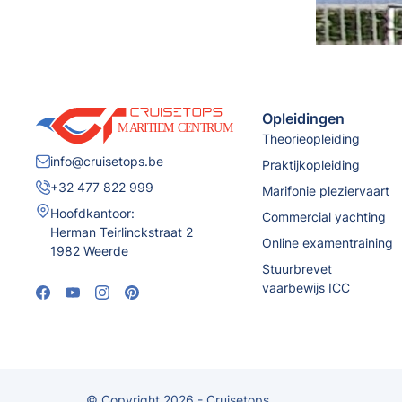
Opleidingen
Theorieopleiding
info@cruisetops.be
Praktijkopleiding
+32 477 822 999
Marifonie pleziervaart
Hoofdkantoor:
Commercial yachting
Herman Teirlinckstraat 2
Online examentraining
1982 Weerde
Stuurbrevet
vaarbewijs ICC
© Copyright 2026 - Cruisetops