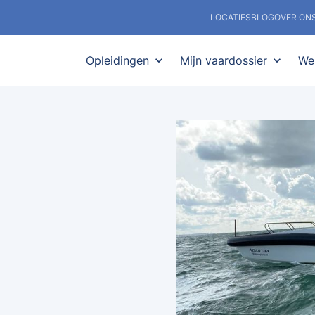
LOCATIES
BLOG
OVER ON
Opleidingen
expand_more
Mijn vaardossier
expand_more
We