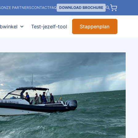
S
ONZE PARTNERS
CONTACT
FAQ
DOWNLOAD BROCHURE
bwinkel
expand_more
Test-jezelf-tool
Stappenplan