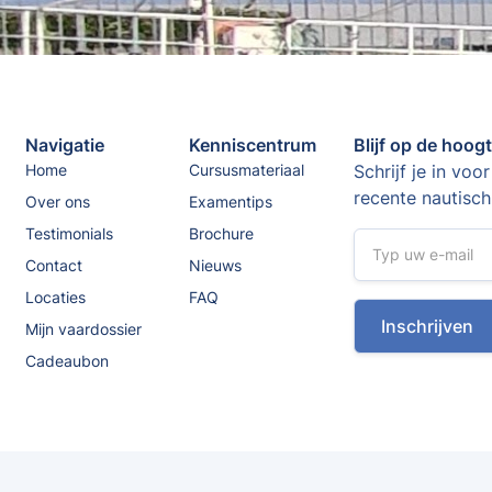
Navigatie
Kenniscentrum
Blijf op de hoog
Home
Cursusmateriaal
Schrijf je in vo
recente nautisch
Over ons
Examentips
Testimonials
Brochure
Contact
Nieuws
Locaties
FAQ
Mijn vaardossier
Cadeaubon