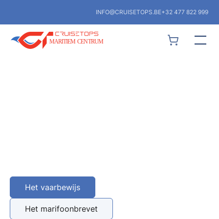
INFO@CRUISETOPS.BE
+32 477 822 999
Het vaarbewijs
Het marifoonbrevet