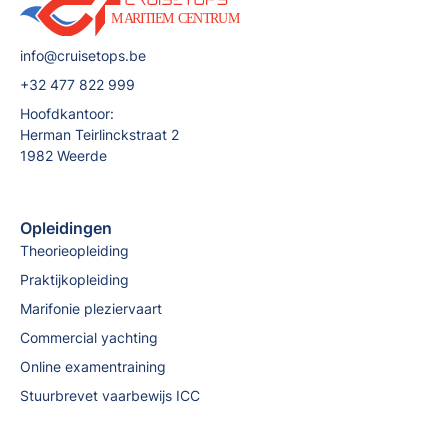
Is je praktijkattest niet ouder dan 3 jaar, dan
blijft het geldig voor het bekomen van dit
info@cruisetops.be
brevet.
Zo niet, zal je ook een nieuw praktijkexamen
+32 477 822 999
moeten afleggen.
Hoofdkantoor:
Herman Teirlinckstraat 2
1982 Weerde
Opleidingen
Theorieopleiding
Praktijkopleiding
Marifonie pleziervaart
Commercial yachting
Online examentraining
Stuurbrevet vaarbewijs ICC