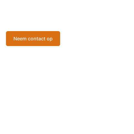
Neem contact op
Het BIPT heeft de taak de examens te
organiseren die toegang verlenen tot de
bedieningscertificaten voor scheepsstations. De
examens om een VHF- en SRC-certificaat te
behalen worden op computer afgenomen in de