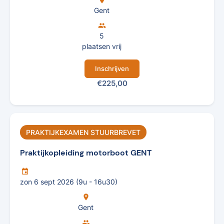
Gent
group
5
plaatsen vrij
Inschrijven
€225,00
PRAKTIJKEXAMEN STUURBREVET
Praktijkopleiding motorboot GENT
insert_invitation
zon 6 sept 2026 (9u - 16u30)
location_on
Gent
group