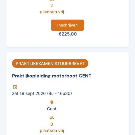
2
plaatsen vrij
Inschrijven
€225,00
PRAKTIJKEXAMEN STUURBREVET
Praktijkopleiding motorboot GENT
insert_invitation
zat 19 sept 2026 (9u - 16u30)
location_on
Gent
group
0
plaatsen vrij