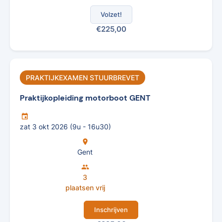
Volzet!
€225,00
PRAKTIJKEXAMEN STUURBREVET
Praktijkopleiding motorboot GENT
insert_invitation
zat 3 okt 2026 (9u - 16u30)
location_on
Gent
group
3
plaatsen vrij
Inschrijven