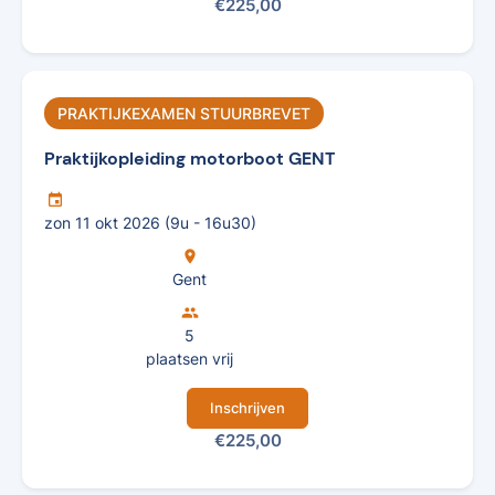
€225,00
PRAKTIJKEXAMEN STUURBREVET
Praktijkopleiding motorboot GENT
insert_invitation
zon 11 okt 2026 (9u - 16u30)
location_on
Gent
group
5
plaatsen vrij
Inschrijven
€225,00