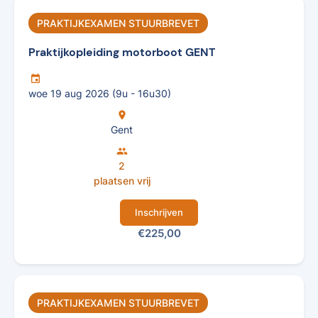
PRAKTIJKEXAMEN STUURBREVET
Praktijkopleiding motorboot GENT
insert_invitation
woe 19 aug 2026 (9u - 16u30)
location_on
Gent
group
2
plaatsen vrij
Inschrijven
€225,00
PRAKTIJKEXAMEN STUURBREVET