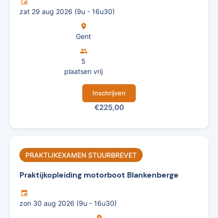
insert_invitation
zat 29 aug 2026 (9u - 16u30)
location_on
Gent
group
5
plaatsen vrij
Inschrijven
€225,00
PRAKTIJKEXAMEN STUURBREVET
Praktijkopleiding motorboot Blankenberge
insert_invitation
zon 30 aug 2026 (9u - 16u30)
location_on