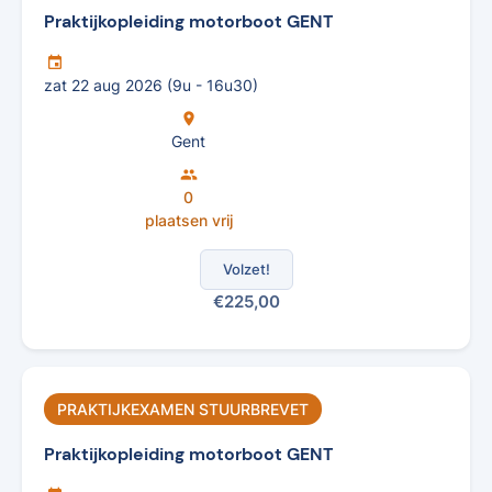
Praktijkopleiding motorboot GENT
insert_invitation
zat 22 aug 2026 (9u - 16u30)
location_on
Gent
group
0
plaatsen vrij
Volzet!
€225,00
PRAKTIJKEXAMEN STUURBREVET
Praktijkopleiding motorboot GENT