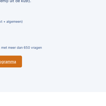
mijl uit de kust).
kt + algemeen)
en met meer dan 650 vragen
programma