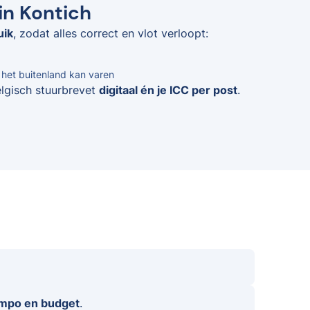
in Kontich
uik
, zodat alles correct en vlot verloopt:
n het buitenland kan varen
elgisch stuurbrevet
digitaal én je ICC per post
.
empo en budget
.