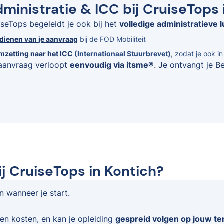
ministratie & ICC bij CruiseTops 
iseTops begeleidt je ook bij het
volledige administratieve l
ndienen van je aanvraag
bij de FOD Mobiliteit
mzetting naar het ICC
(Internationaal Stuurbrevet)
, zodat je ook i
aanvraag verloopt
eenvoudig via itsme®
. Je ontvangt je B
ij CruiseTops in Kontich?
en wanneer je start.
en kosten, en kan je opleiding
gespreid volgen op jouw t