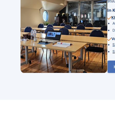
stu
In 
Kl
A
D
V
S
S