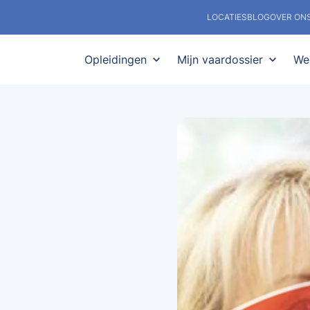
LOCATIES
BLOG
OVER ON
Opleidingen
expand_more
Mijn vaardossier
expand_more
We