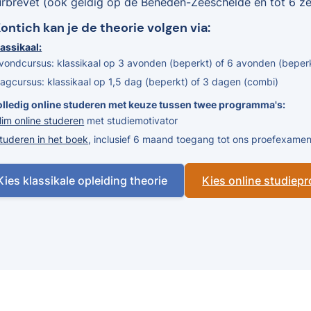
urbrevet (ook geldig op de Beneden-Zeeschelde en tot 6 zee
Kontich kan je de theorie volgen via:
assikaal:
vondcursus: klassikaal op 3 avonden (beperkt) of 6 avonden (beper
agcursus: klassikaal op 1,5 dag (beperkt) of 3 dagen (combi)
olledig online studeren met keuze tussen twee programma's:
lim online studeren
met studiemotivator
tuderen in het boek
, inclusief 6 maand toegang tot ons proefexam
Kies klassikale opleiding theorie
Kies online studie