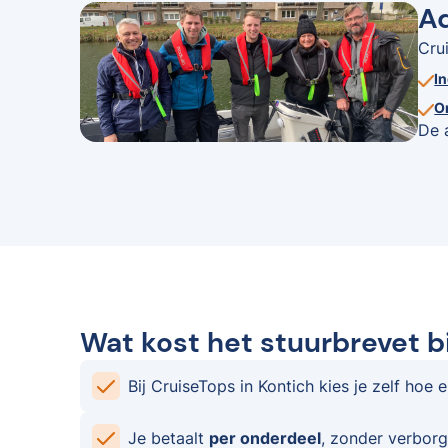
Ad
Cru
I
O
De 
Wat kost het stuurbrevet b
Bij CruiseTops in Kontich kies je zelf hoe 
Je betaalt
per onderdeel
, zonder verborg