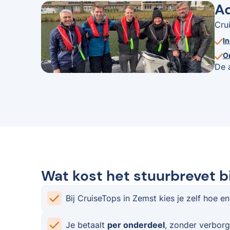
Ad
Cru
I
O
De 
Wat kost het stuurbrevet b
Bij CruiseTops in Zemst kies je zelf hoe en
Je betaalt
per onderdeel
, zonder verborg