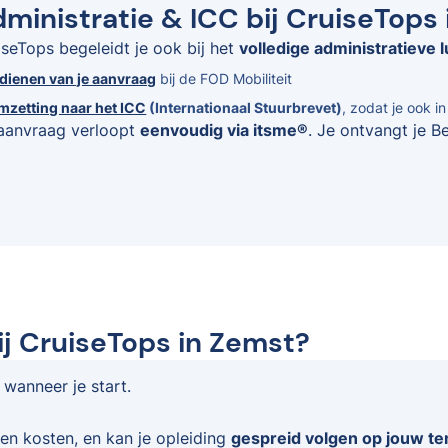
ministratie & ICC bij CruiseTops
iseTops begeleidt je ook bij het
volledige administratieve l
ndienen van je aanvraag
bij de FOD Mobiliteit
mzetting naar het ICC
(Internationaal Stuurbrevet)
, zodat je ook i
aanvraag verloopt
eenvoudig via itsme®
. Je ontvangt je B
ij CruiseTops in Zemst?
 wanneer je start.
en kosten, en kan je opleiding
gespreid volgen op jouw t