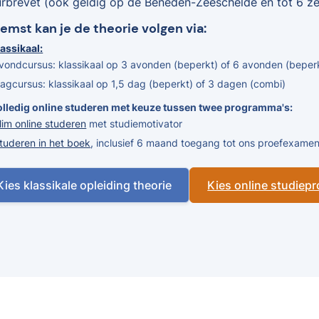
urbrevet (ook geldig op de Beneden-Zeeschelde en tot 6 zee
Zemst kan je de theorie volgen via:
assikaal:
vondcursus: klassikaal op 3 avonden (beperkt) of 6 avonden (beper
agcursus: klassikaal op 1,5 dag (beperkt) of 3 dagen (combi)
olledig online studeren met keuze tussen twee programma's:
lim online studeren
met studiemotivator
tuderen in het boek
, inclusief 6 maand toegang tot ons proefexam
Kies klassikale opleiding theorie
Kies online studie