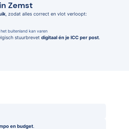
 in Zemst
uik
, zodat alles correct en vlot verloopt:
n het buitenland kan varen
elgisch stuurbrevet
digitaal én je ICC per post
.
empo en budget
.