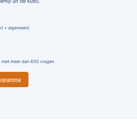
mijl uit de kust).
kt + algemeen)
en met meer dan 650 vragen
programma