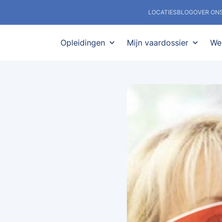
LOCATIES
BLOG
OVER ON
Opleidingen
expand_more
Mijn vaardossier
expand_more
We