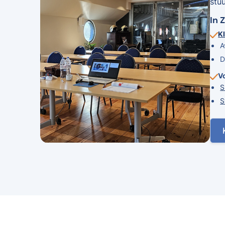
stu
In 
Kl
A
D
V
S
S