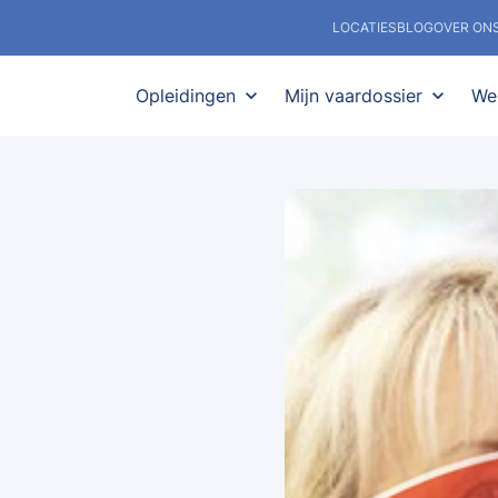
LOCATIES
BLOG
OVER ON
Opleidingen
expand_more
Mijn vaardossier
expand_more
We