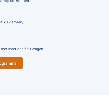
mijl uit de kust).
kt + algemeen)
en met meer dan 650 vragen
programma