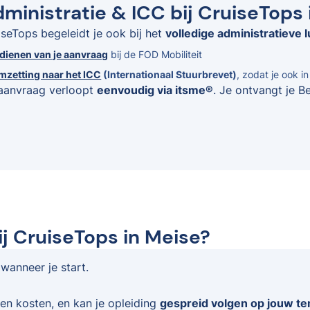
ministratie & ICC bij CruiseTops
iseTops begeleidt je ook bij het
volledige administratieve l
ndienen van je aanvraag
bij de FOD Mobiliteit
mzetting naar het ICC
(Internationaal Stuurbrevet)
, zodat je ook i
aanvraag verloopt
eenvoudig via itsme®
. Je ontvangt je B
ij CruiseTops in Meise?
 wanneer je start.
en kosten, en kan je opleiding
gespreid volgen op jouw t