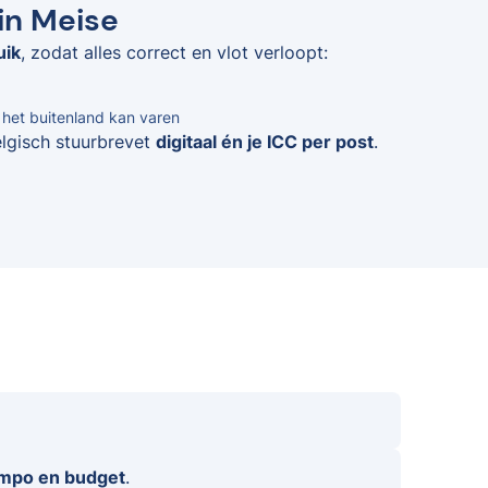
 in Meise
uik
, zodat alles correct en vlot verloopt:
n het buitenland kan varen
elgisch stuurbrevet
digitaal én je ICC per post
.
empo en budget
.