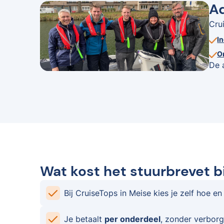
Ad
Cru
I
O
De 
Wat kost het stuurbrevet b
Bij CruiseTops in Meise kies je zelf hoe en
Je betaalt
per onderdeel
, zonder verborg