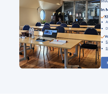
stu
In 
Kl
A
D
V
S
S