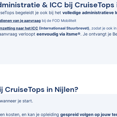
ministratie & ICC bij CruiseTops i
iseTops begeleidt je ook bij het
volledige administratieve l
ndienen van je aanvraag
bij de FOD Mobiliteit
mzetting naar het ICC
(Internationaal Stuurbrevet)
, zodat je ook i
aanvraag verloopt
eenvoudig via itsme®
. Je ontvangt je B
j CruiseTops in Nijlen?
 wanneer je start.
en kosten, en kan je opleiding
gespreid volgen op jouw t