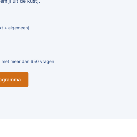
mijl uit de kust).
kt + algemeen)
en met meer dan 650 vragen
programma