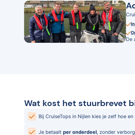
Ad
Cru
I
O
De 
Wat kost het stuurbrevet bi
Bij CruiseTops in Nijlen kies je zelf hoe en
Je betaalt
per onderdeel
, zonder verborg