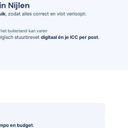
n Nijlen
uik
, zodat alles correct en vlot verloopt:
n het buitenland kan varen
elgisch stuurbrevet
digitaal én je ICC per post
.
empo en budget
.