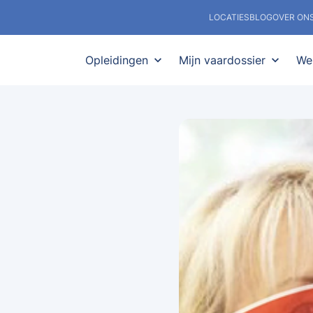
LOCATIES
BLOG
OVER ON
Opleidingen
expand_more
Mijn vaardossier
expand_more
We