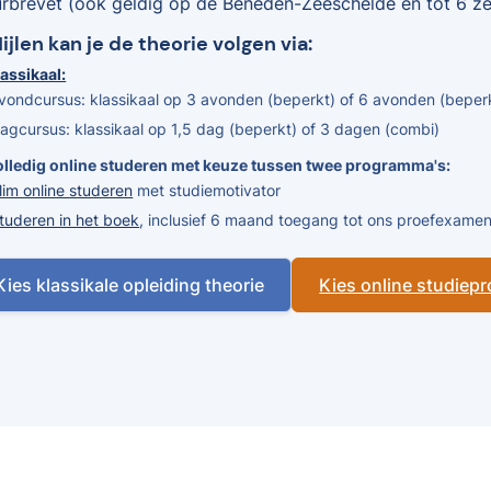
urbrevet (ook geldig op de Beneden-Zeeschelde en tot 6 zee
Nijlen kan je de theorie volgen via:
assikaal:
vondcursus: klassikaal op 3 avonden (beperkt) of 6 avonden (beper
agcursus: klassikaal op 1,5 dag (beperkt) of 3 dagen (combi)
olledig online studeren met keuze tussen twee programma's:
lim online studeren
met studiemotivator
tuderen in het boek
, inclusief 6 maand toegang tot ons proefexam
Kies klassikale opleiding theorie
Kies online studie