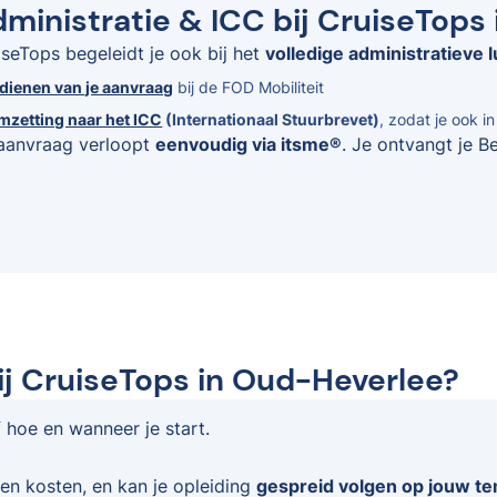
ministratie & ICC bij CruiseTops
iseTops begeleidt je ook bij het
volledige administratieve l
ndienen van je aanvraag
bij de FOD Mobiliteit
mzetting naar het ICC
(Internationaal Stuurbrevet)
, zodat je ook i
aanvraag verloopt
eenvoudig via itsme®
. Je ontvangt je B
ij CruiseTops in Oud-Heverlee?
f hoe en wanneer je start.
en kosten, en kan je opleiding
gespreid volgen op jouw t