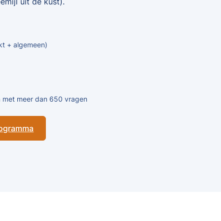
mijl uit de kust).
kt + algemeen)
en met meer dan 650 vragen
programma