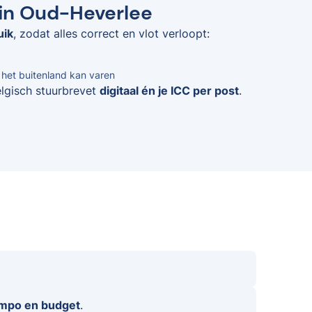
 in Oud-Heverlee
uik
, zodat alles correct en vlot verloopt:
n het buitenland kan varen
elgisch stuurbrevet
digitaal én je ICC per post
.
empo en budget
.