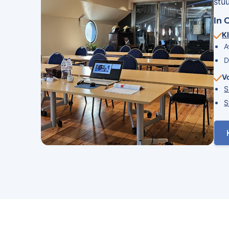
stu
In 
Kl
A
D
V
S
S