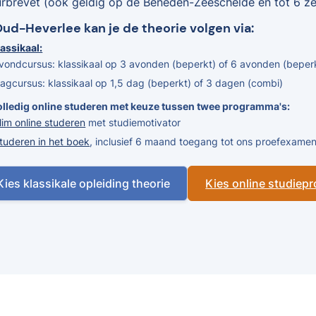
urbrevet (ook geldig op de Beneden-Zeeschelde en tot 6 zee
Oud-Heverlee kan je de theorie volgen via:
assikaal:
vondcursus: klassikaal op 3 avonden (beperkt) of 6 avonden (beper
agcursus: klassikaal op 1,5 dag (beperkt) of 3 dagen (combi)
olledig online studeren met keuze tussen twee programma's:
lim online studeren
met studiemotivator
tuderen in het boek
, inclusief 6 maand toegang tot ons proefexam
Kies klassikale opleiding theorie
Kies online studie