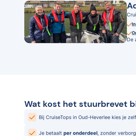
Ad
Cru
I
O
De 
Wat kost het stuurbrevet b
Bij CruiseTops in Oud-Heverlee kies je zel
Je betaalt
per onderdeel
, zonder verborg