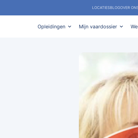
LOCATIES
BLOG
OVER ON
Opleidingen
expand_more
Mijn vaardossier
expand_more
We