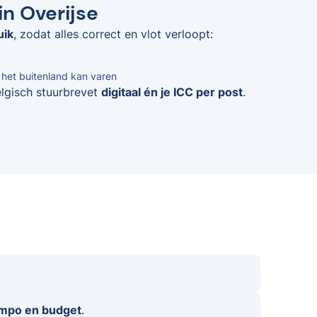
in Overijse
uik
, zodat alles correct en vlot verloopt:
n het buitenland kan varen
elgisch stuurbrevet
digitaal én je ICC per post
.
empo en budget
.