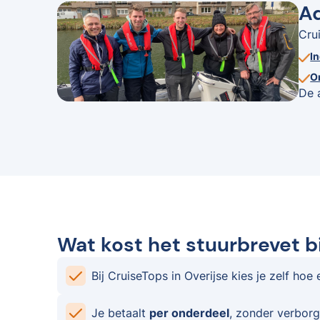
Ad
Cru
I
O
De 
Wat kost het stuurbrevet bi
Bij CruiseTops in Overijse kies je zelf hoe 
Je betaalt
per onderdeel
, zonder verborg