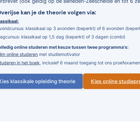
urbrevet (ook geldig op de Beneden-Zeeschelde en tot 6 zee
Overijse kan je de theorie volgen via:
assikaal:
vondcursus: klassikaal op 3 avonden (beperkt) of 6 avonden (beper
agcursus: klassikaal op 1,5 dag (beperkt) of 3 dagen (combi)
olledig online studeren met keuze tussen twee programma's:
lim online studeren
met studiemotivator
tuderen in het boek
, inclusief 6 maand toegang tot ons proefexam
Kies klassikale opleiding theorie
Kies online studie