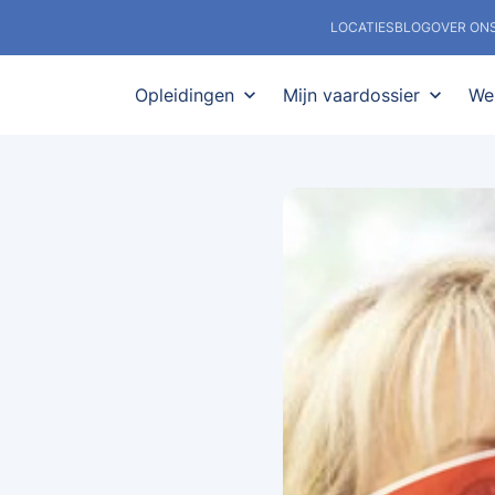
LOCATIES
BLOG
OVER ON
Opleidingen
expand_more
Mijn vaardossier
expand_more
We