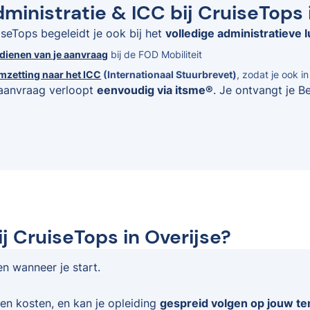
ministratie & ICC bij CruiseTops 
iseTops begeleidt je ook bij het
volledige administratieve l
ndienen van je aanvraag
bij de FOD Mobiliteit
mzetting naar het ICC
(Internationaal Stuurbrevet)
, zodat je ook i
aanvraag verloopt
eenvoudig via itsme®
. Je ontvangt je B
j CruiseTops in Overijse?
en wanneer je start.
en kosten, en kan je opleiding
gespreid volgen op jouw t