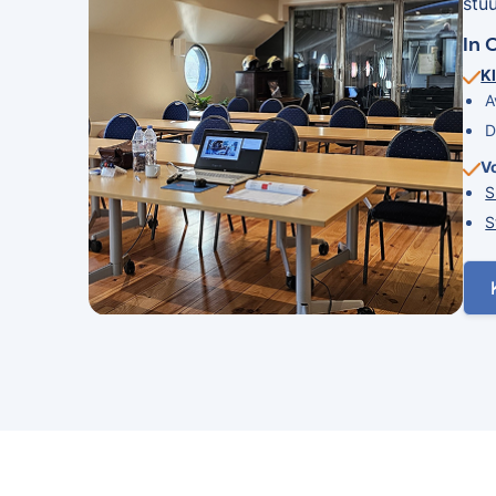
stu
In 
Kl
A
D
V
S
S