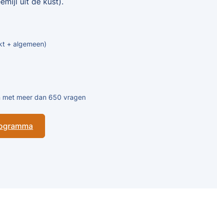
mijl uit de kust).
kt + algemeen)
en met meer dan 650 vragen
programma