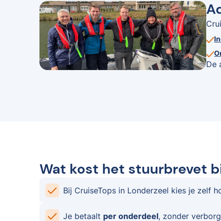
Ad
Cru
I
O
De 
Wat kost het stuurbrevet b
Bij CruiseTops in Londerzeel kies je zelf h
Je betaalt
per onderdeel
, zonder verborg