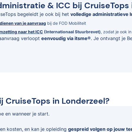
ministratie & ICC bij CruiseTops 
iseTops begeleidt je ook bij het
volledige administratieve l
ndienen van je aanvraag
bij de FOD Mobiliteit
mzetting naar het ICC
(Internationaal Stuurbrevet)
, zodat je ook i
aanvraag verloopt
eenvoudig via itsme®
. Je ontvangt je B
ij CruiseTops in Londerzeel?
oe en wanneer je start.
en kosten, en kan je opleiding
gespreid volgen op jouw t