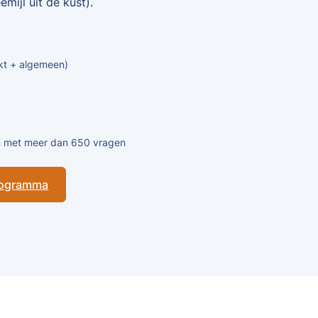
mijl uit de kust).
kt + algemeen)
en met meer dan 650 vragen
programma