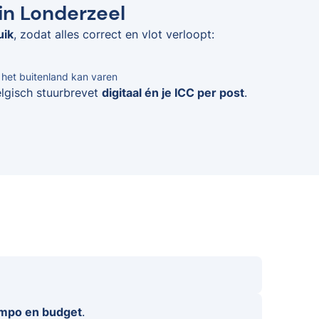
in Londerzeel
uik
, zodat alles correct en vlot verloopt:
n het buitenland kan varen
elgisch stuurbrevet
digitaal én je ICC per post
.
empo en budget
.