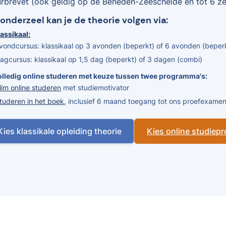
urbrevet (ook geldig op de Beneden-Zeeschelde en tot 6 zee
Londerzeel kan je de theorie volgen via:
assikaal:
vondcursus: klassikaal op 3 avonden (beperkt) of 6 avonden (beper
agcursus: klassikaal op 1,5 dag (beperkt) of 3 dagen (combi)
olledig online studeren met keuze tussen twee programma's:
lim online studeren
met studiemotivator
tuderen in het boek
, inclusief 6 maand toegang tot ons proefexam
Kies klassikale opleiding theorie
Kies online studie