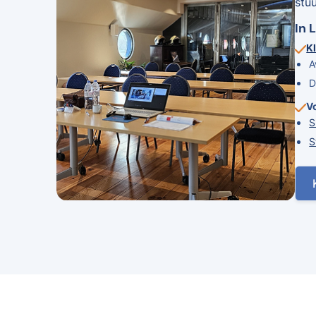
stu
In 
Kl
A
D
V
S
S