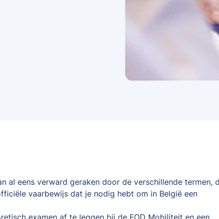
kan al eens verward geraken door de verschillende termen, d
fficiële vaarbewijs dat je nodig hebt om in België een
oretisch examen af te leggen bij de FOD Mobiliteit en een