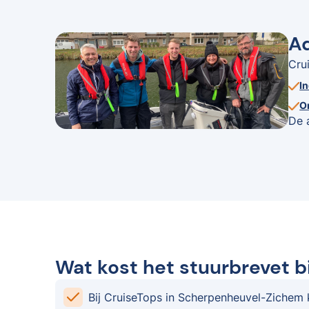
Ad
Cru
I
O
De 
Wat kost het stuurbrevet 
Bij CruiseTops in Scherpenheuvel-Zichem ki