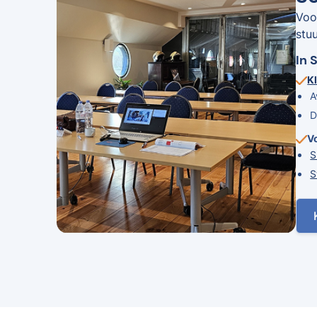
Voo
stu
In 
Kl
A
D
V
S
S