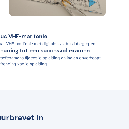
rsus VHF-marifonie
caat VHF-amrifonie met digitale syllabus inbegrepen
teuning tot een succesvol examen
oefexamens tijdens je opleiding en indien onverhoopt
fronding van je opleiding
uurbrevet in