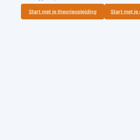
Start met je theorieopleiding
Start met je