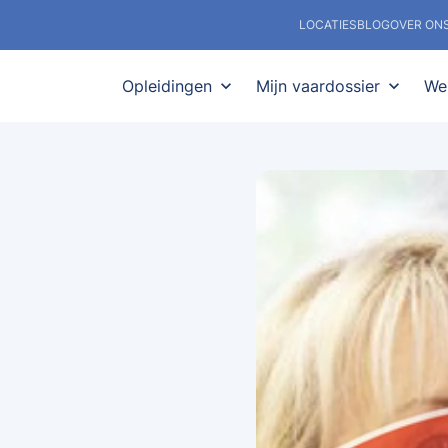
LOCATIES
BLOG
OVER ON
Opleidingen
expand_more
Mijn vaardossier
expand_more
We