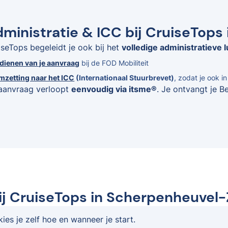
ministratie & ICC bij CruiseTop
iseTops begeleidt je ook bij het
volledige administratieve l
ndienen van je aanvraag
bij de FOD Mobiliteit
mzetting naar het ICC
(Internationaal Stuurbrevet)
, zodat je ook i
aanvraag verloopt
eenvoudig via itsme®
. Je ontvangt je B
bij CruiseTops in Scherpenheuvel
es je zelf hoe en wanneer je start.