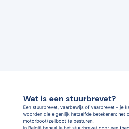
Wat is een stuurbrevet?
Een stuurbrevet, vaarbewijs of vaarbrevet – je 
woorden die eigenlijk hetzelfde betekenen: het o
motorboot/zeilboot te besturen.
In België behaal je het stuurbrevet door een the