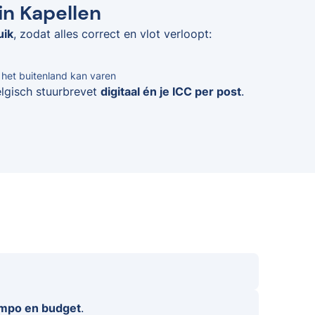
in Kapellen
uik
, zodat alles correct en vlot verloopt:
n het buitenland kan varen
elgisch stuurbrevet
digitaal én je ICC per post
.
empo en budget
.