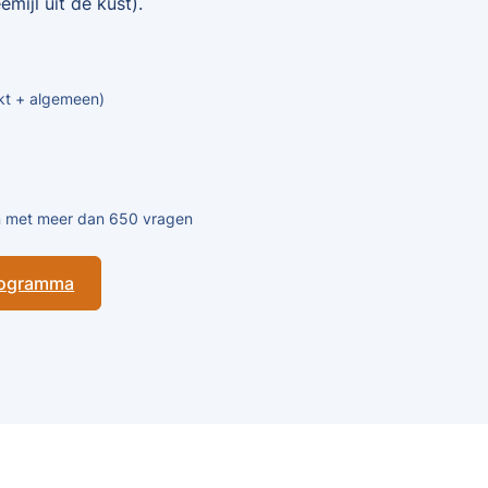
mijl uit de kust).
kt + algemeen)
en met meer dan 650 vragen
programma