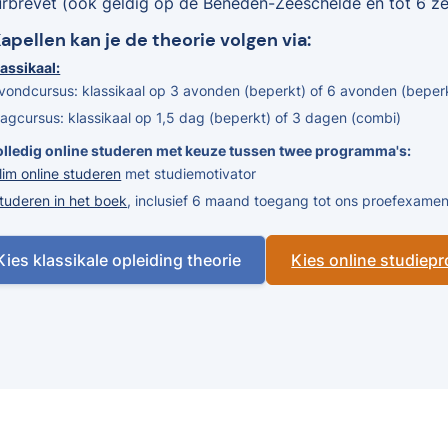
urbrevet (ook geldig op de Beneden-Zeeschelde en tot 6 zee
Kapellen kan je de theorie volgen via:
assikaal:
vondcursus: klassikaal op 3 avonden (beperkt) of 6 avonden (beper
agcursus: klassikaal op 1,5 dag (beperkt) of 3 dagen (combi)
olledig online studeren met keuze tussen twee programma's:
lim online studeren
met studiemotivator
tuderen in het boek
, inclusief 6 maand toegang tot ons proefexam
Kies klassikale opleiding theorie
Kies online studie