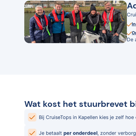
Ad
Cru
I
O
De 
Wat kost het stuurbrevet bi
Bij CruiseTops in Kapellen kies je zelf hoe
Je betaalt
per onderdeel
, zonder verborg