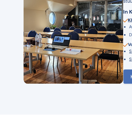
stu
In 
Kl
A
D
V
S
S