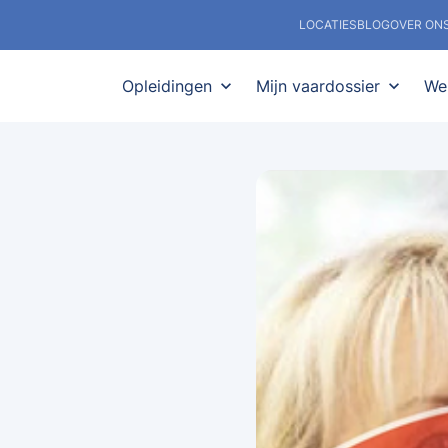
LOCATIES
BLOG
OVER ON
Opleidingen
expand_more
Mijn vaardossier
expand_more
We