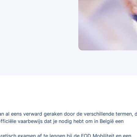
kan al eens verward geraken door de verschillende termen, d
fficiële vaarbewijs dat je nodig hebt om in België een
oretisch examen af te leggen bij de FOD Mobiliteit en een