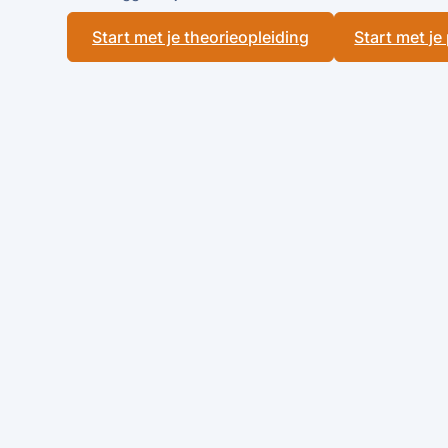
Start met je theorieopleiding
Start met je