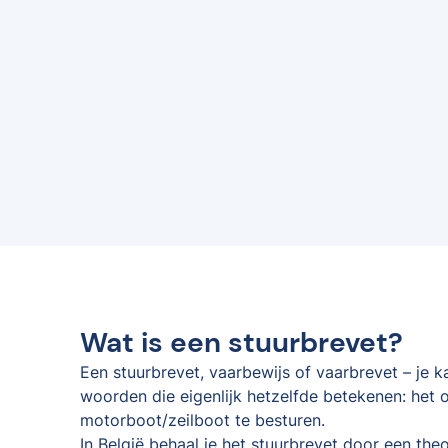
Wat is een stuurbrevet?
Een stuurbrevet, vaarbewijs of vaarbrevet – je 
woorden die eigenlijk hetzelfde betekenen: het o
motorboot/zeilboot te besturen.
In België behaal je het stuurbrevet door een the