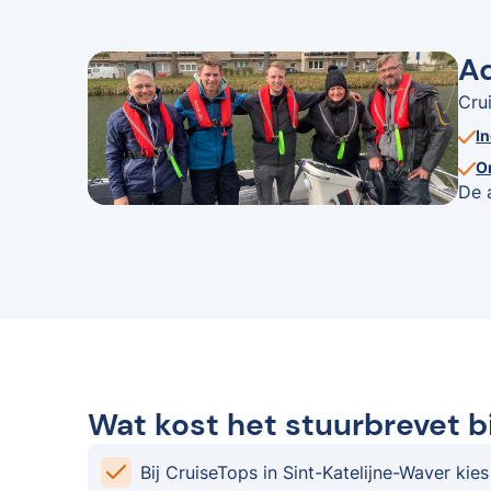
Ad
Cru
I
O
De 
Wat kost het stuurbrevet b
Bij CruiseTops in Sint-Katelijne-Waver kies