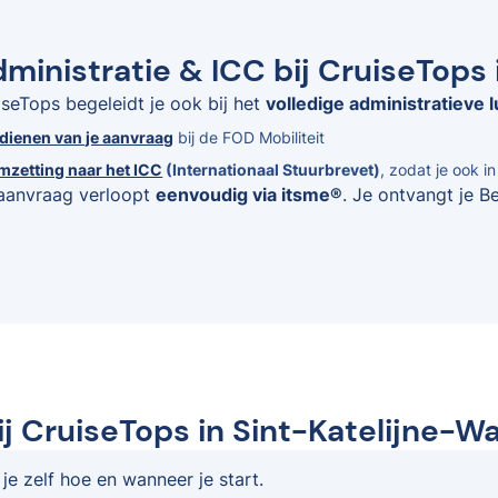
ministratie & ICC bij CruiseTops 
iseTops begeleidt je ook bij het
volledige administratieve l
ndienen van je aanvraag
bij de FOD Mobiliteit
mzetting naar het ICC
(Internationaal Stuurbrevet)
, zodat je ook i
aanvraag verloopt
eenvoudig via itsme®
. Je ontvangt je B
ij CruiseTops in Sint-Katelijne-W
 je zelf hoe en wanneer je start.