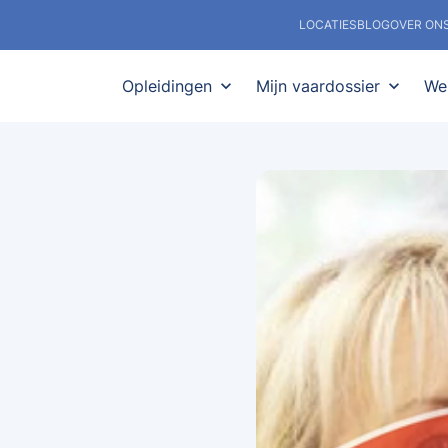
LOCATIES
BLOG
OVER ON
Opleidingen
expand_more
Mijn vaardossier
expand_more
We