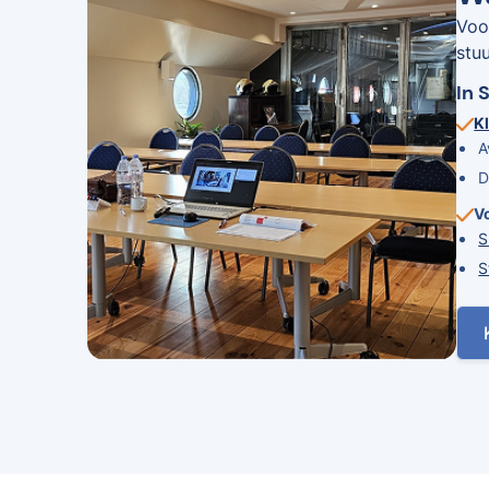
Voo
stu
In 
Kl
A
D
V
S
S