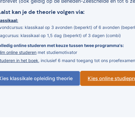
urbrevet (ook geldig op de Beneden-Zeeschelde en tot 6 zee
Aalst kan je de theorie volgen via:
assikaal:
vondcursus: klassikaal op 3 avonden (beperkt) of 6 avonden (beper
agcursus: klassikaal op 1,5 dag (beperkt) of 3 dagen (combi)
olledig online studeren met keuze tussen twee programma's:
lim online studeren
met studiemotivator
tuderen in het boek
, inclusief 6 maand toegang tot ons proefexam
Kies klassikale opleiding theorie
Kies online studie