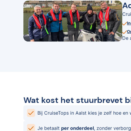
Ad
Cru
I
O
De 
Wat kost het stuurbrevet bi
Bij CruiseTops in Aalst kies je zelf hoe en 
Je betaalt
per onderdeel
, zonder verborg