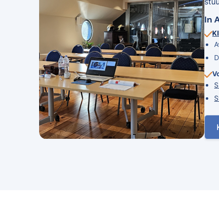
stu
In 
Kl
A
D
V
S
S