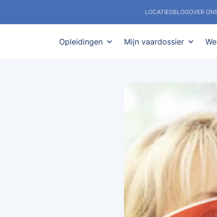
LOCATIES
BLOG
OVER ON
Opleidingen
expand_more
Mijn vaardossier
expand_more
We