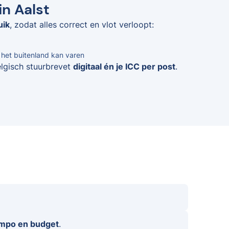
in Aalst
uik
, zodat alles correct en vlot verloopt:
n het buitenland kan varen
elgisch stuurbrevet
digitaal én je ICC per post
.
empo en budget
.