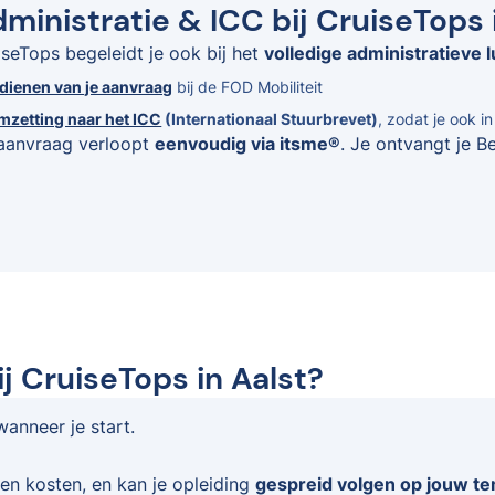
ministratie & ICC bij CruiseTops 
iseTops begeleidt je ook bij het
volledige administratieve l
ndienen van je aanvraag
bij de FOD Mobiliteit
mzetting naar het ICC
(Internationaal Stuurbrevet)
, zodat je ook i
aanvraag verloopt
eenvoudig via itsme®
. Je ontvangt je B
j CruiseTops in Aalst?
wanneer je start.
en kosten, en kan je opleiding
gespreid volgen op jouw t