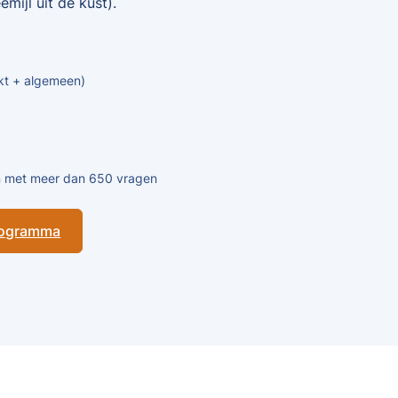
mijl uit de kust).
kt + algemeen)
en met meer dan 650 vragen
programma