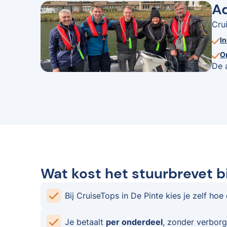
Ad
Cru
I
O
De 
Wat kost het stuurbrevet bi
Bij CruiseTops in De Pinte kies je zelf hoe
Je betaalt
per onderdeel
, zonder verborg