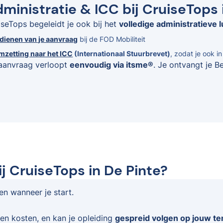
ministratie & ICC bij CruiseTops 
iseTops begeleidt je ook bij het
volledige administratieve l
ndienen van je aanvraag
bij de FOD Mobiliteit
mzetting naar het ICC
(Internationaal Stuurbrevet)
, zodat je ook i
aanvraag verloopt
eenvoudig via itsme®
. Je ontvangt je B
j CruiseTops in De Pinte?
 en wanneer je start.
en kosten, en kan je opleiding
gespreid volgen op jouw t