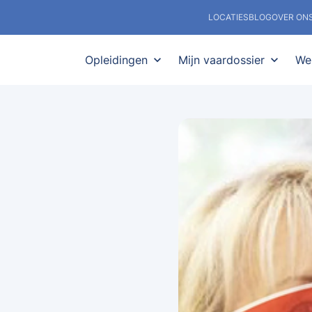
LOCATIES
BLOG
OVER ON
Opleidingen
expand_more
Mijn vaardossier
expand_more
We