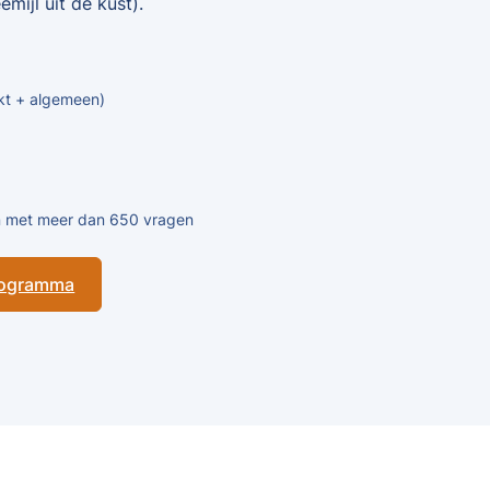
mijl uit de kust).
kt + algemeen)
en met meer dan 650 vragen
programma