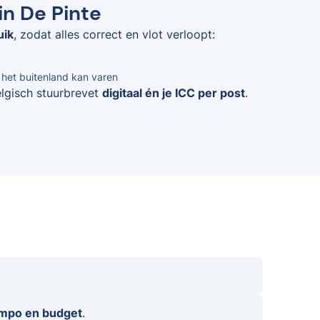
in De Pinte
uik
, zodat alles correct en vlot verloopt:
n het buitenland kan varen
elgisch stuurbrevet
digitaal én je ICC per post
.
empo en budget
.