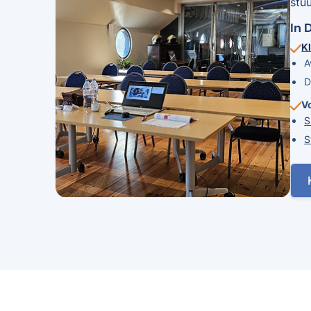
stu
In 
Kl
A
D
V
S
S