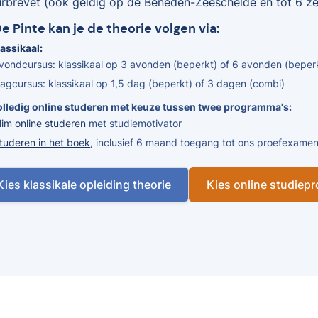
urbrevet (ook geldig op de Beneden-Zeeschelde en tot 6 zee
De Pinte kan je de theorie volgen via:
assikaal:
vondcursus: klassikaal op 3 avonden (beperkt) of 6 avonden (beper
agcursus: klassikaal op 1,5 dag (beperkt) of 3 dagen (combi)
olledig online studeren met keuze tussen twee programma's:
lim online studeren
met studiemotivator
tuderen in het boek
, inclusief 6 maand toegang tot ons proefexam
Kies klassikale opleiding theorie
Kies online studie