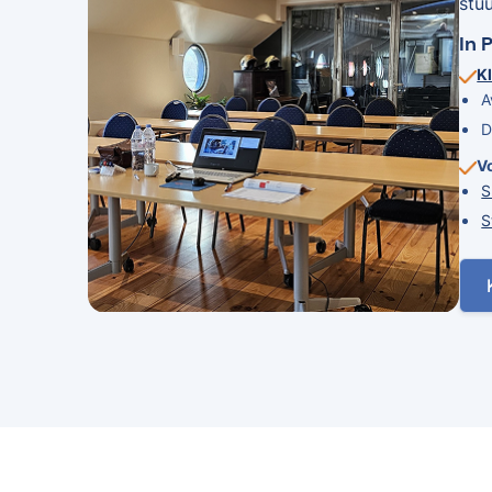
stu
In 
Kl
A
D
V
S
S