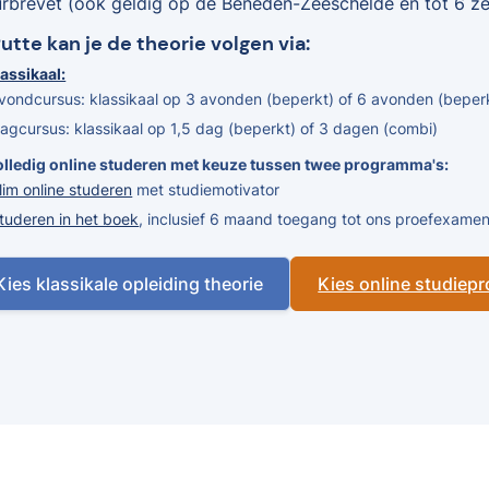
urbrevet (ook geldig op de Beneden-Zeeschelde en tot 6 zee
Putte kan je de theorie volgen via:
assikaal:
vondcursus: klassikaal op 3 avonden (beperkt) of 6 avonden (beper
agcursus: klassikaal op 1,5 dag (beperkt) of 3 dagen (combi)
olledig online studeren met keuze tussen twee programma's:
lim online studeren
met studiemotivator
tuderen in het boek
, inclusief 6 maand toegang tot ons proefexam
Kies klassikale opleiding theorie
Kies online studie