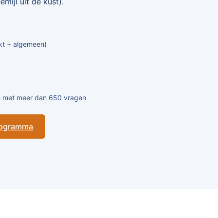
mijl uit de kust).
kt + algemeen)
en met meer dan 650 vragen
programma