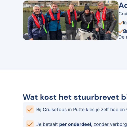
Ad
Cru
I
O
De 
Wat kost het stuurbrevet bi
Bij CruiseTops in Putte kies je zelf hoe en
Je betaalt
per onderdeel
, zonder verborg