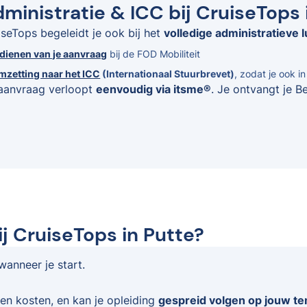
ministratie & ICC bij CruiseTops 
iseTops begeleidt je ook bij het
volledige administratieve l
ndienen van je aanvraag
bij de FOD Mobiliteit
mzetting naar het ICC
(Internationaal Stuurbrevet)
, zodat je ook i
aanvraag verloopt
eenvoudig via itsme®
. Je ontvangt je B
j CruiseTops in Putte?
 wanneer je start.
en kosten, en kan je opleiding
gespreid volgen op jouw t