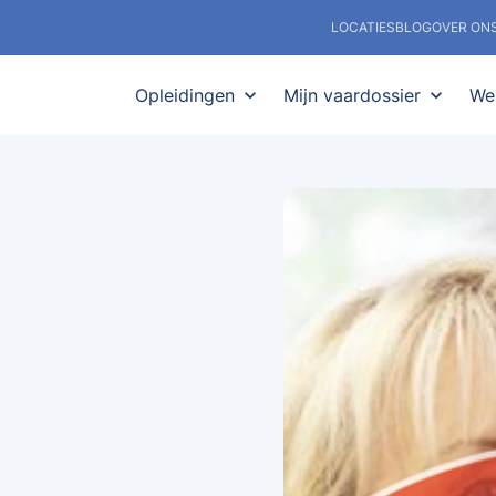
LOCATIES
BLOG
OVER ON
Opleidingen
expand_more
Mijn vaardossier
expand_more
We