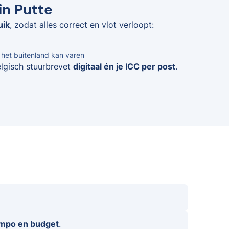
in Putte
uik
, zodat alles correct en vlot verloopt:
n het buitenland kan varen
elgisch stuurbrevet
digitaal én je ICC per post
.
empo en budget
.