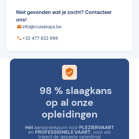
Niet gevonden wat je zocht? Contacteer
ons!
info@cruisetops.be
mail
+32 477 822 999
phone
verified_user
98 % slaagkans
op al onze
opleidingen
Hét
aanspreekpunt voor
PLEZIERVAART
en
PROFESSIONELE VAART
, voor elk
traject de gepaste opleiding!