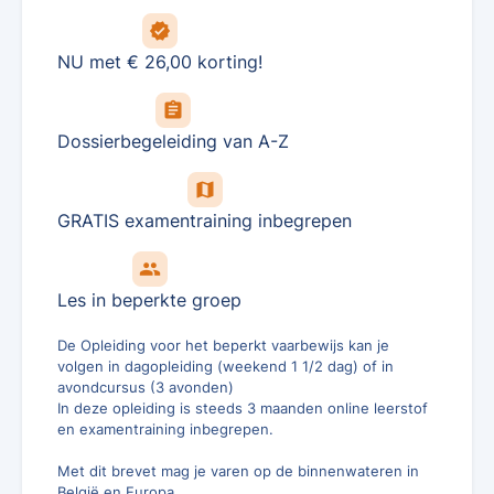
verified
NU met € 26,00 korting!
assignment
Dossierbegeleiding van A-Z
map
GRATIS examentraining inbegrepen
group
Les in beperkte groep
De Opleiding voor het beperkt vaarbewijs kan je
volgen in dagopleiding (weekend 1 1/2 dag) of in
avondcursus (3 avonden)
In deze opleiding is steeds 3 maanden online leerstof
en examentraining inbegrepen.
Met dit brevet mag je varen op de binnenwateren in
België en Europa.