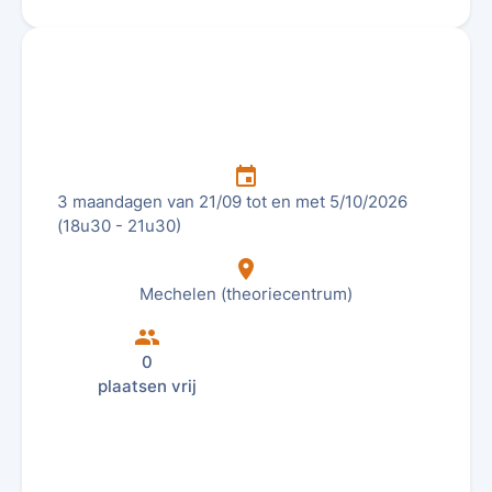
insert_invitation
3 maandagen van 21/09 tot en met 5/10/2026
(18u30 - 21u30)
location_on
Mechelen (theoriecentrum)
group
0
plaatsen vrij