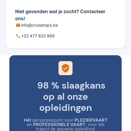
Niet gevonden wat je zocht? Contacteer
ons!
info@cruisetops.be
mail
+32 477 822 999
phone
verified_user
98 % slaagkans
op al onze
opleidingen
Hét
aanspreekpunt voor
PLEZIERVAART
en
PROFESSIONELE VAART
, voor elk
traject de gepaste opleiding!