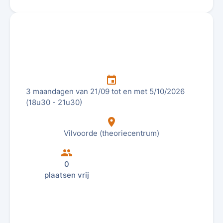
insert_invitation
3 maandagen van 21/09 tot en met 5/10/2026
(18u30 - 21u30)
location_on
Vilvoorde (theoriecentrum)
group
0
plaatsen vrij