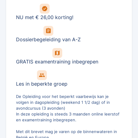
verified
NU met € 26,00 korting!
assignment
Dossierbegeleiding van A-Z
map
GRATIS examentraining inbegrepen
group
Les in beperkte groep
De Opleiding voor het beperkt vaarbewijs kan je
volgen in dagopleiding (weekend 1 1/2 dag) of in
avondcursus (3 avonden)
In deze opleiding is steeds 3 maanden online leerstof
en examentraining inbegrepen.
Met dit brevet mag je varen op de binnenwateren in
België en Europa.